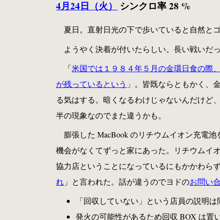
4月24日（火）
シンクロ率 28 %
夏日。直射日光の下で歩いていると自然とゴ
ようやく決着が付いたらしい。長い戦いだ
「
米国では１９８４年５月の金環日食の際
が残っているという
」。皆既ならともかく、
る気はする。暗くなるわけじゃないんだけど、
半の現象なのでまた違うかも。
膨張した MacBook のリチウムイオン
機会がなくてずっと家にあった。リチウムイ
協力店ということになっているにもかかわら
れ
」と言われた。話が違うのでヨドの
お問い
「回収していない」という店員の説明は
発火の可能性があるため回収 BOX は置