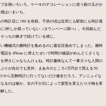
ップ企画いろいろ。ケーキのデコレーションに使う銀の玉がか
食感はいまいち。
の時計店に OH を依頼。子供の頃は近所にも駅前にも時計屋
に1軒しか残っていない（タウンページ調べ）。今回頼んだ
、そっちの稼ぎで続けている感じ。
古い機械式の腕時計を集めるのに最近目覚めてしまった。腕時
話を iPhone に替えたせいで時間の確認がめんどくさくな
ンを押さにゃならんけぇね。時計趣味なんて一番ダメな人間の
ぷりが自分でも意外。まあ今のところ1万円台で買える'50
ックスやら宝飾時計に行ってないだけ健全だろう。アンニュイな
くなるのは確か。女の子が日によって髪型を変えたり小物を変
理解した。