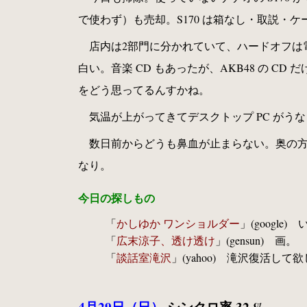
で使わず）も売却。S170 は箱なし・取説・ケ
店内は2部門に分かれていて、ハードオフは
白い。音楽 CD もあったが、AKB48 の 
をどう思ってるんすかね。
気温が上がってきてデスクトップ PC が
数日前からどうも鼻血が止まらない。奥の
なり。
今日の探しもの
「
かしゆか ワンショルダー
」(google)
「
広末涼子、透け透け
」(gensun) 画。
「
談話室滝沢
」(yahoo) 滝沢復活して
4月29日（日）
シンクロ率 32 %