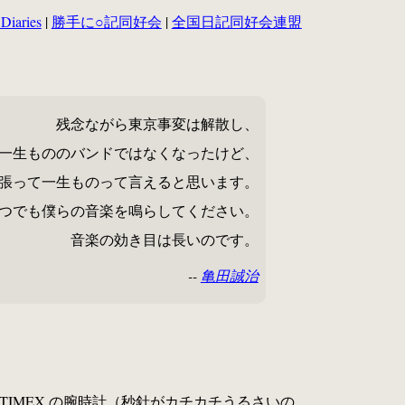
 Diaries
|
勝手に○記同好会
|
全国日記同好会連盟
残念ながら東京事変は解散し、
一生もののバンドではなくなったけど、
張って一生ものって言えると思います。
つでも僕らの音楽を鳴らしてください。
音楽の効き目は長いのです。
--
亀田誠治
TIMEX の腕時計（秒針がカチカチうるさいの