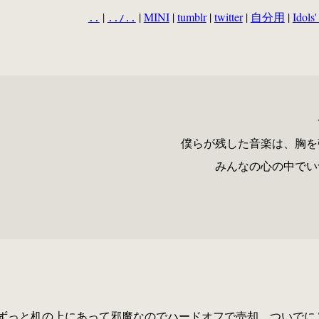
|
|
MINI
|
tumblr
|
twitter
|
自分用
|
Idols'
..
../..
僕らが残した音楽は、胸を
みんなの心の中でい
 がずっと机の上にあって邪魔なのでハードオフで売却。ついでに 