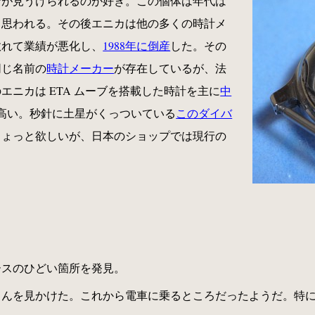
ンが見うけられるのが好き。この個体は年代は
製造と思われる。その後エニカは他の多くの時計メ
敗れて業績が悪化し、
1988年に倒産
した。その
同じ名前の
時計メーカー
が存在しているが、法
ニカは ETA ムーブを搭載した時計を主に
中
高い。秒針に土星がくっついている
このダイバ
ちょっと欲しいが、日本のショップでは現行の
ースのひどい箇所を発見。
さんを見かけた。これから電車に乗るところだったようだ。特