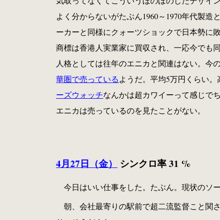
気取ってなくてこういうほのぼのしたデザイ
よく分からないがたぶん1960～1970年代
ーカーと同様にクォーツショックで日本勢に
商標は香港人実業家に買収され、一応今でも
人格としては往年のエニカと関連はない。今のエ
華圏で売っている
ようだ。平均5万円くらい。
ーズウォッチ
なんかは超カワイーって感じで
エニカは売っているのを見たことがない。
4月27日（金）
シンクロ率 31 %
今日はいい仕事をした。たぶん。現状のソ
朝、会社最寄りの駅前で超二流監督こと関