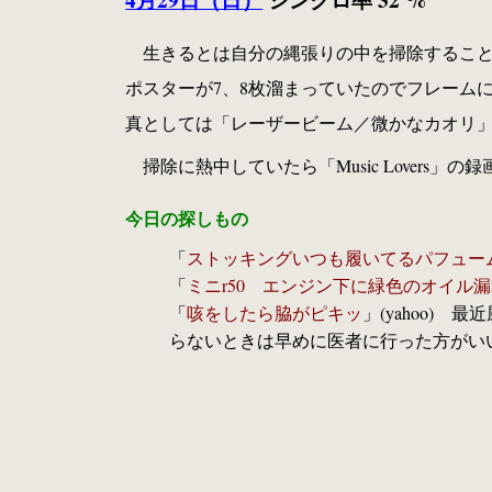
生きるとは自分の縄張りの中を掃除すること
ポスターが7、8枚溜まっていたのでフレーム
真としては「レーザービーム／微かなカオリ
掃除に熱中していたら「Music Lovers」の
今日の探しもの
「
ストッキングいつも履いてるパフュー
「
ミニr50 エンジン下に緑色のオイル
「
咳をしたら脇がピキッ
」(yahoo)
らないときは早めに医者に行った方がい