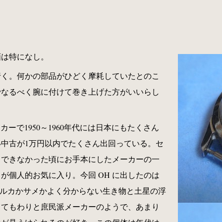
画は特になし。
に行く。何かの部品がひどく摩耗していたとのこ
でなるべく腕に付けて巻き上げた方がいいらし
ーカーで1950～1960年代には日本にもたくさん
中古が1万円以内でたくさん出回っている。セ
ちできなかった頃にお手本にしたメーカーの一
が個人的お気に入り。今回 OH に出したのは
にはイルカかサメかよく分からない生き物と土星の浮
ってもわりと庶民派メーカーのようで、あまり