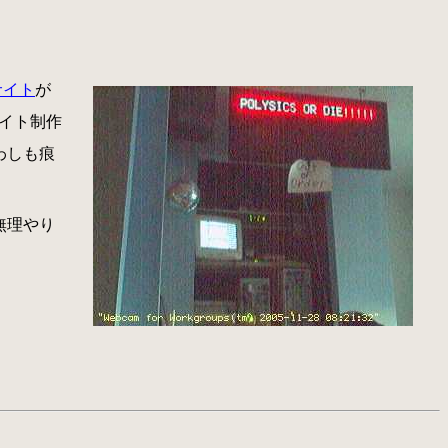
サイト
が
サイト制作
わしも痕
無理やり