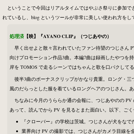
ということで今回はリアルタイムではやぶさ祭りに参加で
れているし、blog というツールが非常に美しい使われ方を
処理済
【映】『AYANO CLIP』（つじあやの）
早く出せよと散々言われていたファン待望のつじさん P
向けプロモーション作品3曲。本編7曲は録画したやつを持
岸を TOMOS で走るシーンではちゃんと歌を口パクして
後半3曲のボーナスクリップがかなり貴重。ロング・三つ
風のだらっとした服を着ているロングヘアのつじさん。あ
ちなみに今月のうららか通の会報に、つじあやのの P
あって、読んでから PV を見るとまた面白い。以下、ご
『クローバー』の学校は茨城。つじさんが犬をなで
業界向け PV の撮影では、つじさんがカメラ目線