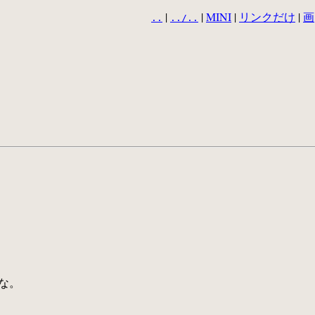
|
|
MINI
|
リンクだけ
|
画
..
../..
いな。