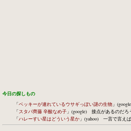
今日の探しもの
「
ベッキーが連れているウサギっぽい謎の生物
」(goog
「
スタパ齊藤 辛酸なめ子
」(google) 接点があるのだ
「
ハレーすい星はどういう星か
」(yahoo) 一言で