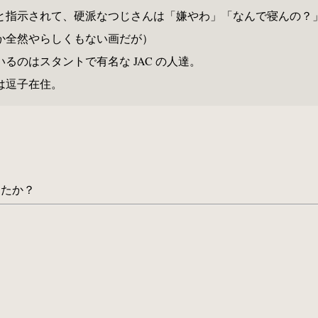
と指示されて、硬派なつじさんは「嫌やわ」「なんで寝んの？
か全然やらしくもない画だが）
のはスタントで有名な JAC の人達。
は逗子在住。
。
したか？