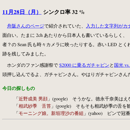
11月28日（月）
シンクロ率 32 %
舟阪さんのページ
で紹介されていた、
入力した文字列がカナ
面白い。たまに 2ch あたりから日本人も書いているらしく、「OP
者？の Sean 氏も時々カメラに映ったりする。赤い LED
跡を残してみました。
ホンダのファン感謝祭で
S2000 に乗るガチャピン
と
国光 v
頭押し込んでるよ、ガチャピンさん。やはりガチャピンさん
今日の探しもの
「
近野成美 男顔
」(google) そうかな。徳永千奈美は
「
相武紗季 舌苔
」(google) そもそも相武紗季の
「
モーニング娘。新垣理沙の番組
」(yahoo) ピン