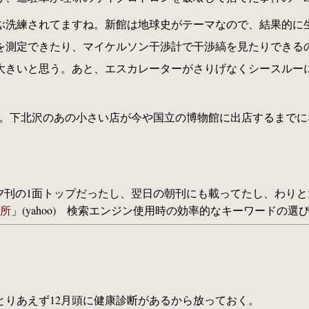
ぶ洗練されてますね。新館は地球史がテーマなので、結果的に
を測定できたり、マイケルソン干渉計で干渉縞を見たりできる
大きいと思う。あと、エスカレーターがさりげなくシースルー
。下北沢のあの小さい店が今や国立の博物館に出店するまでに
 今回は夕刊の1面トップだったし、翌日の朝刊にも載ってたし、わ
所
」(yahoo) 検索エンジン使用時の効率的なキーワードの
とりあえず12月頭に健康診断があるから放っておく。