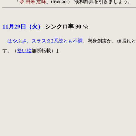
「
奈 由来 意味
」(livedoor) 漢和辞典を引きましょう。
11月29日（火）
シンクロ率 30 %
はやぶさ、スラスタ2系統とも不調
。満身創痍か。頑張れと
す。（
拾い絵
無断転載）↓