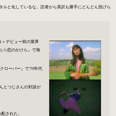
タルと化しているな。読者から英訳も勝手にどんどん投げら
 + デビュー前の業界
けら☆恋のかけら』で海
ローバー』で'70年代
さんとつじさんの対談が
心配された。