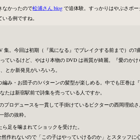
きなかったので
松浦さん blog
で追体験。すっかりはやぶさポー
している例ですね。
V 集。今回は初期（『風になる』でブレイクする前まで）の7曲
っているけど、やはり本物の DVD は画質が綺麗。『愛のか
る、とか新発見がいろいろ。
編み・お団子の3パターンの髪型が楽しめる。中でも圧巻は『ク
なたは新宿駅前で詩集を売っている人ですか。
V のプロデュースを一貫して手掛けているビクターの西岡理絵
く一部の抜粋。
たら足を噛まれてショックを受けた。
を全然作れないので「この子はやっていけるのか」とスタッフに