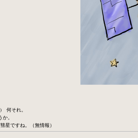
le) 何それ。
ろうか。
言えば彗星ですね。（無情報）