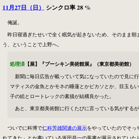
11月27日（日）
シンクロ率 28 %
俺誕。
昨日寝過ぎたせいで全く眠気が起きないため、そのまま朝
う、ということで上野へ。
処理済
【展】『プーシキン美術館展』（東京都美術館）
新聞に毎日広告が載っていて気になっていたので見に行
マティスの金魚とかモネの睡蓮とかピカソとか、目玉もい
子の絵とロートレックの素描が結構良かった。
あと、東京都美術館に行くたびに言っている気がするが
ついでに科博で
仁科芳雄関連の展示
をやっていたのでそっ
れてきた」とか書いている坂田昌一の葉書が展示されていたり