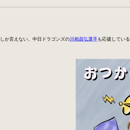
しか言えない。中日ドラゴンズの
川相昌弘選手
も応援している