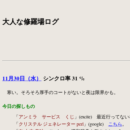
大人な修羅場ログ
11月30日（水）
シンクロ率 31 %
寒い。そろそろ厚手のコートがないと夜は限界かも。
今日の探しもの
「
アンミラ サービス くじ
」(excite) 最近行ってな
「
クリステル ジェネレーター perl
」(google)
こちら
。