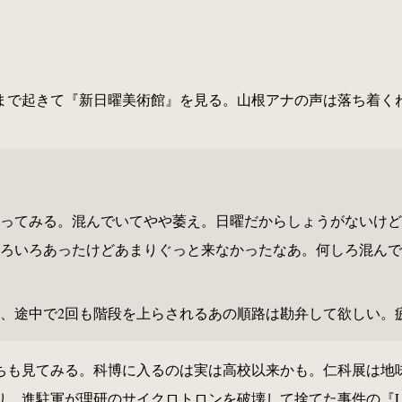
まで起きて『新日曜美術館』を見る。山根アナの声は落ち着く
ってみる。混んでいてやや萎え。日曜だからしょうがないけど
ろいろあったけどあまりぐっと来なかったなあ。何しろ混んで
、途中で2回も階段を上らされるあの順路は勘弁して欲しい。
ちも見てみる。科博に入るのは実は高校以来かも。仁科展は地
、進駐軍が理研のサイクロトロンを破壊して捨てた事件の『LI