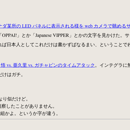
ダ某所の LED パネルに表示される様を web カメラで眺める
PAI!」とか「Japanese VIPPER」とかの文字を見かけた。
 とくれば日本人としてこれだけは書かずばなるまい、ということで
s. 悟 vs. 亜久里 vs. ガチャピンのタイムアタック
。インテグラに
だけはガチ。
えなり似だけど。
舌を観察したことがありません。
で冠番組かよ。というか字が違う。