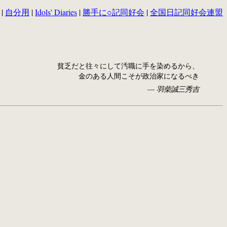
|
自分用
|
Idols' Diaries
|
勝手に○記同好会
|
全国日記同好会連盟
貧乏だと往々にして汚職に手を染めるから、
金のある人間こそが政治家になるべき
― 羽柴誠三秀吉