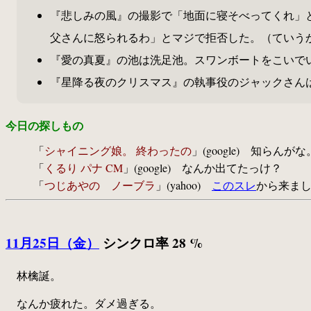
『悲しみの風』の撮影で「地面に寝そべってくれ」
父さんに怒られるわ」とマジで拒否した。（ていう
『愛の真夏』の池は洗足池。スワンボートをこいでいる
『星降る夜のクリスマス』の執事役のジャックさん
今日の探しもの
「
シャイニング娘。 終わったの
」(google) 知らんがな
「
くるり パナ CM
」(google) なんか出てたっけ？
「
つじあやの ノーブラ
」(yahoo)
このスレ
から来ま
11月25日（金）
シンクロ率 28 %
林檎誕。
なんか疲れた。ダメ過ぎる。