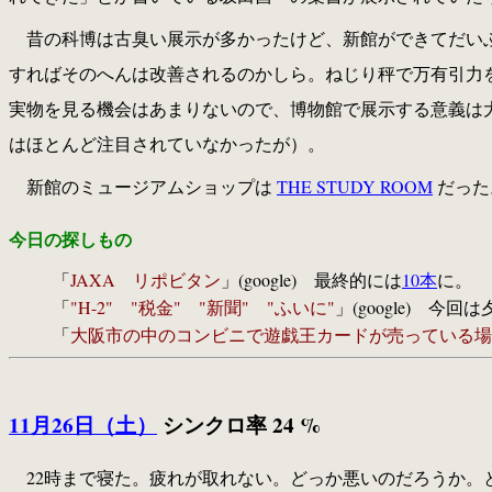
昔の科博は古臭い展示が多かったけど、新館ができてだい
すればそのへんは改善されるのかしら。ねじり秤で万有引力
実物を見る機会はあまりないので、博物館で展示する意義は
はほとんど注目されていなかったが）。
新館のミュージアムショップは
THE STUDY ROOM
だった
今日の探しもの
「
JAXA リポビタン
」(google) 最終的には
10本
に。
「
"H-2" "税金" "新聞" "ふいに"
」(google)
「
大阪市の中のコンビニで遊戯王カードが売っている場
11月26日（土）
シンクロ率 24 %
22時まで寝た。疲れが取れない。どっか悪いのだろうか。