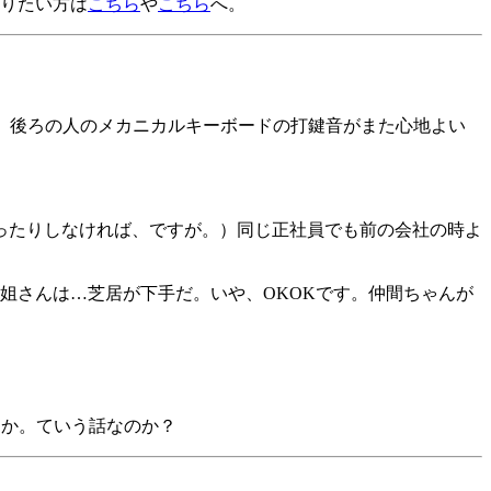
りたい方は
こちら
や
こちら
へ。
ge。後ろの人のメカニカルキーボードの打鍵音がまた心地よい
ったりしなければ、ですが。）同じ正社員でも前の会社の時よ
姐さんは…芝居が下手だ。いや、OKOKです。仲間ちゃんが
とか。ていう話なのか？