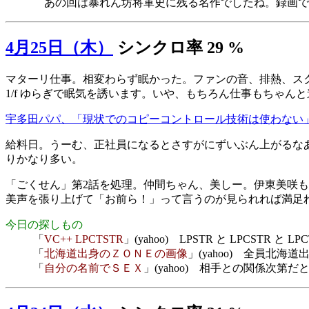
あの回は暴れん坊将軍史に残る名作でしたね。録画で
4月25日（木）
シンクロ率 29 %
マターリ仕事。相変わらず眠かった。ファンの音、排熱、スクロ
1/f ゆらぎで眠気を誘います。いや、もちろん仕事もちゃん
宇多田パパ、「現状でのコピーコントロール技術は使わない
給料日。うーむ、正社員になるとさすがにずいぶん上がるな
りかなり多い。
「ごくせん」第2話を処理。仲間ちゃん、美しー。伊東美咲も
美声を張り上げて「お前ら！」って言うのが見られれば満足
今日の探しもの
「
VC++ LPCTSTR
」(yahoo) LPSTR と LPCSTR 
「
北海道出身のＺＯＮＥの画像
」(yahoo) 全員北海
「
自分の名前でＳＥＸ
」(yahoo) 相手との関係次