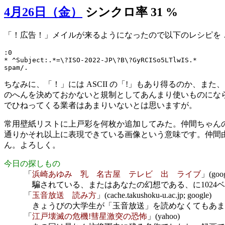
4月26日（金）
シンクロ率 31 %
「！広告！」メイルが来るようになったので以下のレシピを
:0

* ^Subject:.*=\?ISO-2022-JP\?B\?GyRCISo5LTlwIS.*

ちなみに、「！」には ASCII の「!」もあり得るのか、
のへんを決めておかないと規制としてあんまり使いものにな
でひねってくる業者はあまりいないとは思いますが。
常用壁紙リストに上戸彩を何枚か追加してみた。仲間ちゃん
通りかそれ以上に表現できている画像という意味です。仲間
ん。よろしく。
今日の探しもの
「
浜崎あゆみ 乳 名古屋 テレビ 出 ライブ
」(goog
騙されている、またはあなたの幻想である、に1024
「
玉音放送 読み方
」(cache.takushoku-u.ac.jp; google)
きょうびの大学生が「玉音放送」を読めなくてもあま
「
江戸壊滅の危機!彗星激突の恐怖
」(yahoo)