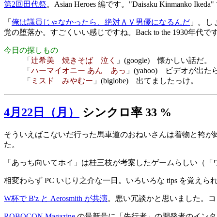
第2回田代祭
。Asian Heroes 編です。"Daisaku Kinmanko Ikeda
「
俺は議員じゃなかったら、絶対ＡＶ男優になるんだ
」。し
党の堕落か。すごくいい感じですね。Back to the 19
今日の探しもの
「
辻希美 焼きそば 泣く
」(google) 懐かしい話だ。
「
ハーマイオニー あん あっ
」(yahoo) ビデオが
「
ミスド みやむー
」(biglobe) 出てましたっけ。
4月22日（月）
シンクロ率 33 %
そういえばこないだ行った馬車道のおねいさんは着物と袴が
た。
「あっち向いてホイ」は桂三枝が考案したゲームらしい（「
相変わらず PC いじり之介な一日。いろいろな tips を
W杯で B'z と Aerosmith が共演
。悪い冗談かと思いました。コ
ROBOCON Magazine
の最新号に「先行者」の開発者のインタ