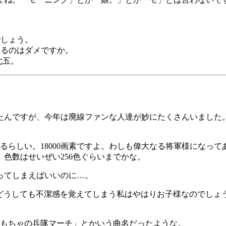
でしょう。
文するのはダメですか。
五七五。
たんですが、今年は廃線ファンな人達が妙にたくさんいました
ているらしい。18000画素ですよ。わしも偉大なる将軍様にな
色数はせいぜい256色ぐらいまでかな。
ってしまえばいいのに…。
どうしても不潔感を覚えてしまう私はやはりお子様なのでしょ
) 「おもちゃの兵隊マーチ」とかいう曲名だったような。