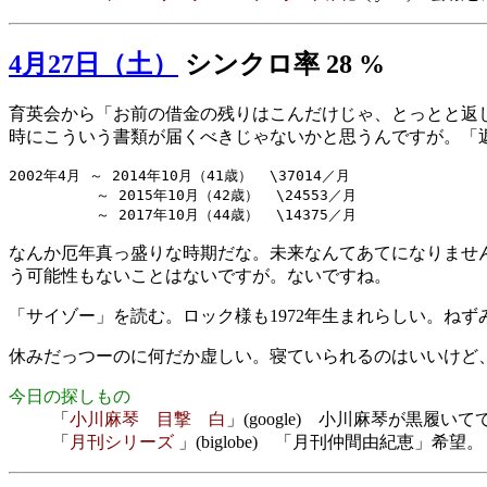
4月27日（土）
シンクロ率 28 %
育英会から「お前の借金の残りはこんだけじゃ、とっとと返
時にこういう書類が届くべきじゃないかと思うんですが。「
2002年4月 ～ 2014年10月（41歳）  \37014／月

          ～ 2015年10月（42歳）  \24553／月

なんか厄年真っ盛りな時期だな。未来なんてあてになりませ
う可能性もないことはないですが。ないですね。
「サイゾー」を読む。ロック様も1972年生まれらしい。ねず
休みだっつーのに何だか虚しい。寝ていられるのはいいけど
今日の探しもの
「
小川麻琴 目撃 白
」(google) 小川麻琴が黒履い
「
月刊シリーズ
」(biglobe) 「月刊仲間由紀恵」希望。