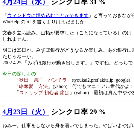
4月24日（水）
シンクロ率 31 %
「
ウィンドウに埋め込むことができます
」と言っておきなが
WinHelp の rtf を書くよりはまだましか…。
文春を立ち読み。山拓が要求した（ことになっている）のは
しれません。
明日は25日か。みずほ銀行がどうなるか楽しみ。あの銀行
たじゃねーか。
2002.4.25 「みずほ銀行が動き出します。」ですね。どっ
今日の探しもの
「
秋田 県庁 パンチラ
」(tyoukai2.pref.akita.jp
「
略奪愛 方法
」(yahoo) 何でもマニュアル世代かよ
「
ストリップ 初心者 席は
」(yahoo) 最初は真ん中
4月23日（火）
シンクロ率 29 %
ねみー。仕事をしながら舟を漕いでしまった。やばいよやば