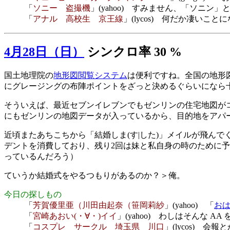
「
ソニー 盗撮機
」(yahoo) すみません、「ソニン
「
アナル 高校生 京王線
」(lycos) 何だか凄いこ
4月28日（日）
シンクロ率 30 %
国土地理院の
地形図閲覧システム
は便利ですね。全国の地形図
にグレージングの布陣ポイントをざっと決めるぐらいになら
そういえば、最近セブンイレブンでもゼンリンの住宅地図がコ
にもゼンリンの地図データが入っているから、目的地をアパ
近頃またあちこちから「結婚しま(す|した)」メイルが飛ん
デントを消費しており、残り2回は妹と私自身の時のために
っているんだろう）
ていうか結婚式をやるつもりがあるのか？＞俺。
今日の探しもの
「
芳賀優里亜（川田由起奈（笹岡莉紗
」(yahoo) 「
お
「
宮崎あおい(・∀・)イイ
」(yahoo) わしはそんな 
「
コスプレ サークル 埼玉県 川口
」(lycos) 会