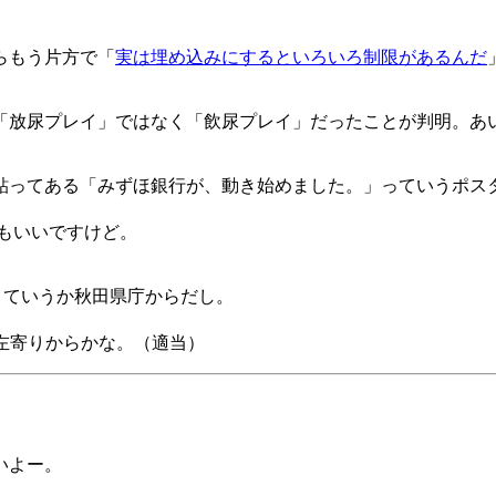
らもう片方で「
実は埋め込みにするといろいろ制限があるんだ
「放尿プレイ」ではなく「飲尿プレイ」だったことが判明。あ
に貼ってある「みずほ銀行が、動き始めました。」っていうポス
ちでもいいですけど。
; google) ていうか秋田県庁からだし。
！
やや左寄りからかな。（適当）
いよー。