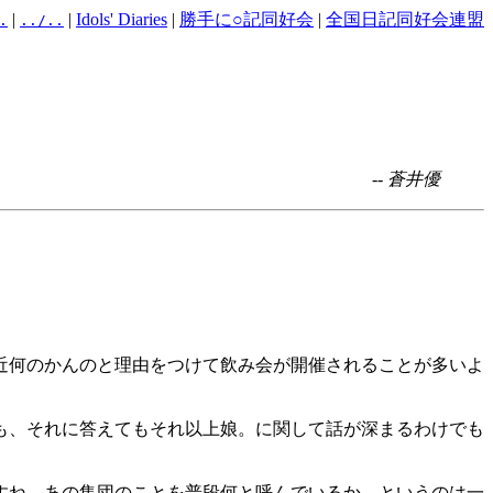
|
|
Idols' Diaries
|
勝手に○記同好会
|
全国日記同好会連盟
.
../..
-- 蒼井優
近何のかんのと理由をつけて飲み会が開催されることが多いよ
も、それに答えてもそれ以上娘。に関して話が深まるわけでも
すね。あの集団のことを普段何と呼んでいるか、というのは一