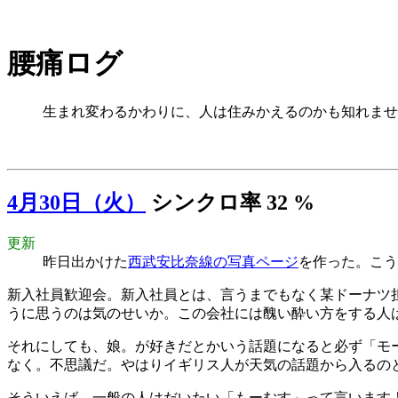
腰痛ログ
生まれ変わるかわりに、人は住みかえるのかも知れませ
4月30日（火）
シンクロ率 32 %
更新
昨日出かけた
西武安比奈線の写真ページ
を作った。こう
新入社員歓迎会。新入社員とは、言うまでもなく某ドーナツ
うに思うのは気のせいか。この会社には醜い酔い方をする人
それにしても、娘。が好きだとかいう話題になると必ず「モ
なく。不思議だ。やはりイギリス人が天気の話題から入るの
そういえば、一般の人はだいたい「もーむす」って言います