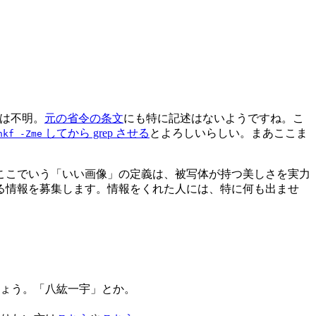
どは不明。
元の省令の条文
にも特に記述はないようですね。こ
してから grep させる
とよろしいらしい。まあここま
nkf -Zme
ここでいう「いい画像」の定義は、被写体が持つ美しさを実力
る情報を募集します。情報をくれた人には、特に何も出ませ
ょう。「八紘一宇」とか。