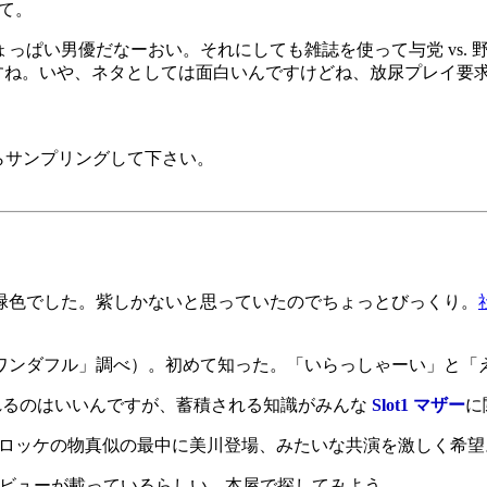
" て。
ょっぱい男優だなーおい。それにしても雑誌を使って与党 vs.
30年代ですね。いや、ネタとしては面白いんですけどね、放尿プレイ要
出たらサンプリングして下さい。
緑色でした。紫しかないと思っていたのでちょっとびっくり。
ワンダフル」調べ）。初めて知った。「いらっしゃーい」と「
覚えられるのはいいんですが、蓄積される知識がみんな
Slot1 マザー
に
ロッケの物真似の最中に美川登場、みたいな共演を激しく希望
ビューが載っているらしい。本屋で探してみよう。