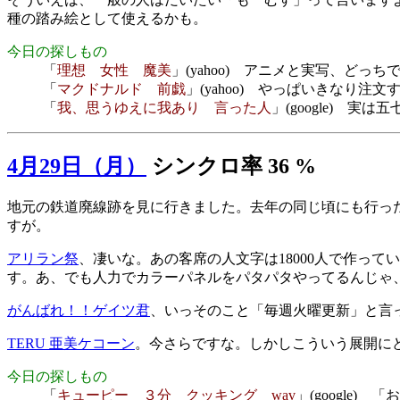
種の踏み絵として使えるかも。
今日の探しもの
「
理想 女性 魔美
」(yahoo) アニメと実写、どっち
「
マクドナルド 前戯
」(yahoo) やっぱいきなり注
「
我、思うゆえに我あり 言った人
」(google) 実は
4月29日（月）
シンクロ率 36 %
地元の鉄道廃線跡を見に行きました。去年の同じ頃にも行っ
すが。
アリラン祭
、凄いな。あの客席の人文字は18000人で作っ
す。あ、でも人力でカラーパネルをパタパタやってるんじゃ、
がんばれ！！ゲイツ君
、いっそのこと「毎週火曜更新」と言
TERU 亜美ケコーン
。今さらですな。しかしこういう展開に
今日の探しもの
「
キューピー ３分 クッキング wav
」(google