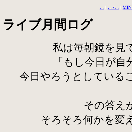
|
|
MIN
..
../..
ライブ月間ログ
私は毎朝鏡を見
「もし今日が自
今日やろうとしている
その答え
そろそろ何かを変