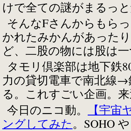
けで全ての謎がまるっと解
そんなFさんからもら
かれたみかんがあったり
ど、二股の物には股は一
タモリ倶楽部は地下鉄8
力の貸切電車で南北線→
る。これすごい企画。来
今日のニコ動。
【宇宙
ングしてみた
。SOHO 