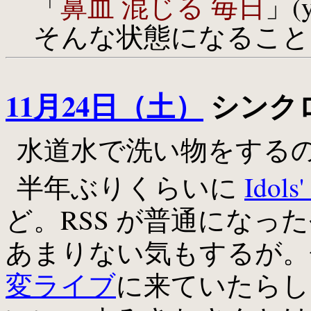
「
鼻血 混じる 毎日
」(
そんな状態になること
11月24日（土）
シンクロ
水道水で洗い物をする
半年ぶりくらいに
Idols'
ど。RSS が普通になっ
あまりない気もするが。
変ライブ
に来ていたらし