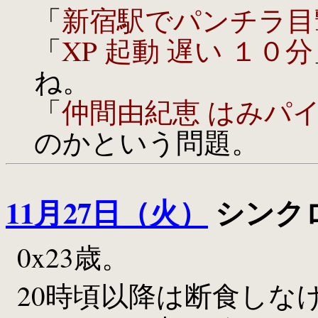
「
新宿駅でパンチラ目
「
XP 起動 遅い １０分
ね。
「
仲間由紀恵 はみパ
のかという問題。
11月27日（火）
シンクロ
0x23歳。
20時頃以降は断食しな