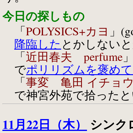
今日の探しもの
「
POLYSICS+カヨ
」(g
降臨した
とかしないと
「
近田春夫 perfume
」
で
ポリリズムを褒めて
「
事変 亀田 イチョ
で神宮外苑で拾ったと
11月22日（木）
シンクロ