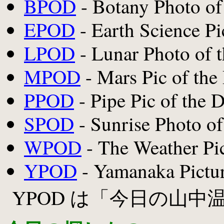
BPOD
- Botany Photo of
EPOD
- Earth Science Pi
LPOD
- Lunar Photo of 
MPOD
- Mars Pic of the
PPOD
- Pipe Pic of the 
SPOD
- Sunrise Photo of
WPOD
- The Weather Pic
YPOD
- Yamanaka Pictur
YPOD は「今日の山中