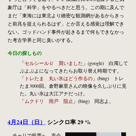
象庁は「科学」をやるべきだと思う。この期に及んで
まだ「東海には東北より緻密な観測網があるからきっ
と前兆を捉えられるはず」とか言える感覚は理解でき
ない。ゴッドハンド事件が起きるまで何もできなかっ
た考古学界と同じ臭いがする。
今日の探しもの
「
セルシールＵ 買いました
」(google) 白濁して
ぶよぶよになってきたらお取り替え時期です。
「
トレたま 丸い氷はどう作るの
」(bing) トレ
たま3000回。倉野麻里さんの映像を久しぶりに見
た。丸い氷は大江アナだっけ。
「
ムクドリ 雨戸 阻止
」(bing) 同志よ。
4月24日（日）
シンクロ率 29 %
チャリで投票へ。市会