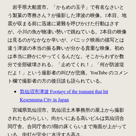
岩手県大船渡市。「かもめの玉子」で有名なさいと
う製菓の専務さん？が撮影した津波の映像。1本目、地
震が収まる前に迅速に避難を呼びかけた行動はさす
が。小川の魚が物凄い勢いで跳ねている。2本目の映像
は見るのがなかなか辛いが、パニック映画の描写とは
違う津波の本当の振る舞いが分かる貴重な映像。初め
は本当に静かにやってくるんだな。そこからわずか数
分で全部破壊される。「止めてくれ！」「何が防波堤
だよ！」という撮影者の叫びが悲痛。YouTube のコメン
ト欄で撮影者の方の後日談も語られている。
気仙沼市津波 Footage of the tsunami that hit
Kesennuma City in Japan
宮城県気仙沼市。気仙沼土木事務所の屋上から撮影
されたものらしい。向かいにある高いビルは気仙沼合
同庁舎。合同庁舎の3階の床くらいまで海面が上がって
いる。街灯が完全に水没する高さ。