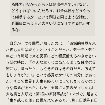
る能力がなかったら人は到底生きていけない。
どうすればいいんだろう。戦争体験をどうやっ
て継承するか、という問題と同じような話だ。
真面目に考えると大きい話になりすぎる気がす
るな。
自分が一つ今回思い知ったのは、「破滅的災厄が来
た後も人生は続く」ということだった。数十年・数百
年という周期で来る災害にどの程度備えるべきかとい
う話の時に、「そんな宝くじに当たるような確率の災
難にもし遭ったら、もうその時はその時だろ。考えて
もしょうがない」という感覚がかつての自分にはあっ
た。そこで世界も人生も終わりにしてしまえるかのよ
うな錯覚があった。しかし実際に大災害が（しかも巨
大地震と人類史上第2位の原発事故がコンボで）起きて
「生き残った側」に置かれてみると、3月11日以降も日