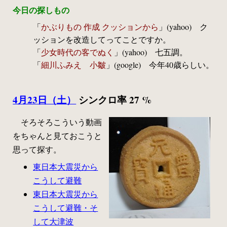
今日の探しもの
「
かぶりもの 作成 クッションから
」(yahoo) ク
ッションを改造してってことですか。
「
少女時代の客でぬく
」(yahoo) 七五調。
「
細川ふみえ 小皺
」(google) 今年40歳らしい。
4月23日（土）
シンクロ率 27 %
そろそろこういう動画
をちゃんと見ておこうと
思って探す。
東日本大震災から
こうして避難
東日本大震災から
こうして避難・そ
して大津波