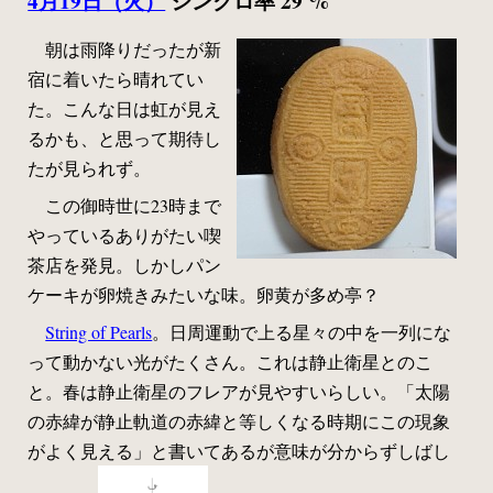
4月19日（火）
シンクロ率 29 %
朝は雨降りだったが新
宿に着いたら晴れてい
た。こんな日は虹が見え
るかも、と思って期待し
たが見られず。
この御時世に23時まで
やっているありがたい喫
茶店を発見。しかしパン
ケーキが卵焼きみたいな味。卵黄が多め亭？
String of Pearls
。日周運動で上る星々の中を一列にな
って動かない光がたくさん。これは静止衛星とのこ
と。春は静止衛星のフレアが見やすいらしい。「太陽
の赤緯が静止軌道の赤緯と等しくなる時期にこの現象
がよく見える」と書いてあるが意味が分からずしばし