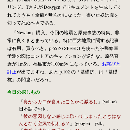
リング。Tさんが Doxygen でドキュメントを生成してく
れてようやく全貌が明らかになった。書いた奴は腹を
切って死ぬべきである。
『Newton』購入。今回の地震と原発事故の特集。非
常に良くまとまっている。特に巨大地震に関する記事
は有用。買うべき。p.65 の SPEEDI を使った被曝線量
予測の図はコントアのキャプションが逆だな。原発直
近が 1mSv、福島市が 100mSv になっている。
お詫びと
訂正
が出てますね。あと p.102 の「基礎抗」は「基礎
杭」の間違いだろう。
今日の探しもの
「
鼻からカニが食えたことかに減るし
」(yahoo)
日本語でおｋ。
「
彼の意図しない感じに歌ってしまったときはな
んとなく空気で伝わる？
」(google) ystk。