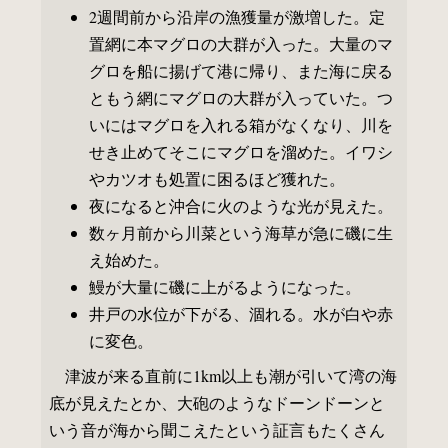
2週間前から沿岸の漁獲量が激増した。定
置網に本マグロの大群が入った。大量のマ
グロを船に揚げて港に帰り、また海に戻る
ともう網にマグロの大群が入っていた。つ
いにはマグロを入れる箱がなくなり、川を
せき止めてそこにマグロを溜めた。イワシ
やカツオも処置に困るほど獲れた。
夜になると沖合に火のような光が見えた。
数ヶ月前から川菜という海草が急に磯に生
え始めた。
鰻が大量に磯に上がるようになった。
井戸の水位が下がる、涸れる。水が白や赤
に変色。
津波が来る直前に1km以上も潮が引いて湾の海
底が見えたとか、大砲のようなドーンドーンと
いう音が海から聞こえたという証言もたくさん