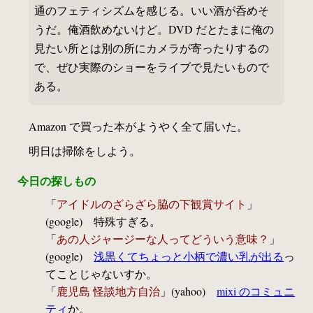
通のフェティシズムを感じる。いい酒が呑めそ
うだ。俺酒飲めないけど。DVD だとたまに俺の
見たい所とは別の所にカメラが寄ったりするの
で、ぜひ実際のショーをライブで見たいもので
ある。
Amazon で買った本がようやく全て届いた。
明日は掃除をしよう。
今日の探しもの
「
アイドルのざらざら脇の下観賞サイト
」
(google) 特殊すぎる。
「
あの人ジャージーな人ってどういう意味？
」
(google)
浅黒くてちょっと小柄で濃い乳が出る
っ
てことじゃないすか。
「
鹿児島 怪談地方自治
」(yahoo)
mixi のコミュニ
ティ
か。