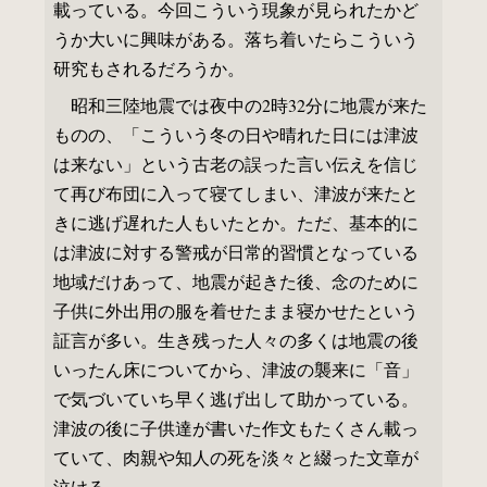
載っている。今回こういう現象が見られたかど
うか大いに興味がある。落ち着いたらこういう
研究もされるだろうか。
昭和三陸地震では夜中の2時32分に地震が来た
ものの、「こういう冬の日や晴れた日には津波
は来ない」という古老の誤った言い伝えを信じ
て再び布団に入って寝てしまい、津波が来たと
きに逃げ遅れた人もいたとか。ただ、基本的に
は津波に対する警戒が日常的習慣となっている
地域だけあって、地震が起きた後、念のために
子供に外出用の服を着せたまま寝かせたという
証言が多い。生き残った人々の多くは地震の後
いったん床についてから、津波の襲来に「音」
で気づいていち早く逃げ出して助かっている。
津波の後に子供達が書いた作文もたくさん載っ
ていて、肉親や知人の死を淡々と綴った文章が
泣ける。