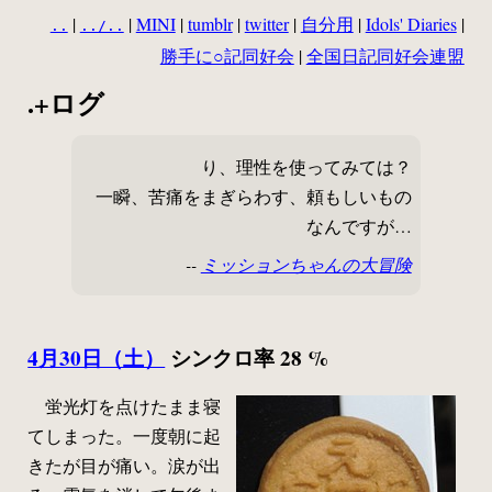
|
|
MINI
|
tumblr
|
twitter
|
自分用
|
Idols' Diaries
|
..
../..
勝手に○記同好会
|
全国日記同好会連盟
.+ログ
り、理性を使ってみては？
一瞬、苦痛をまぎらわす、頼もしいもの
なんですが…
--
ミッションちゃんの大冒険
4月30日（土）
シンクロ率 28 %
蛍光灯を点けたまま寝
てしまった。一度朝に起
きたが目が痛い。涙が出