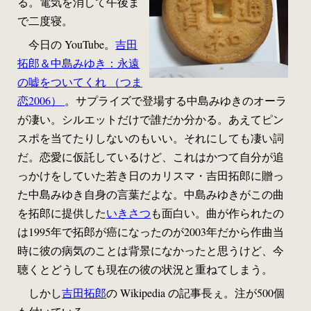
る。電気を消して午後ま
で二度寝。
今日の YouTube。
吉田
拓郎＆中島みゆき：永遠
の嘘をついてくれ （つま
恋2006）
。サプライズで登場する中島みゆきのオーラ
が凄い。シルエットだけで誰だか分かる。あえてピン
スポを当てたりしないのもいい。それにしても凄い詞
だ。恋愛に仮託しているけど、これはかつて自分が追
っかけをしていた若き日のカリスマ・吉田拓郎に贈っ
た中島みゆき自身の言葉だよな。中島みゆきがこの曲
を拓郎に提供した
いきさつ
も面白い。曲が作られたの
は1995年で拓郎が癌になったのが2003年だから作曲当
時に彼の病気のことは背景になかったと思うけど、今
聴くとどうしても現在の彼の状況と重ねてしまう。
しかし
吉田拓郎
の Wikipedia の記事長ぇ。注が500個