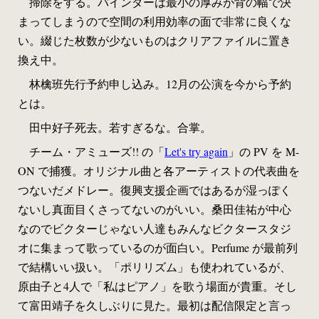
掃除をする。バインダーは最小の厚みが背の幅で決
まってしまうので空間の利用効率の面で非常に良くな
い。綴じた枚数が少ないものはクリアファイルに置き
換え中。
林檎班先行予約申し込み。12月の公演を今から予約
とは。
田中好子死去。若すぎるな。合掌。
チーム・アミューズ!! の「
Let's try again
」の PV を M-
ON で捕獲。オリジナル曲と各アーティストの代表曲を
つないだメドレー。復興支援企画ではあるが湿っぽく
ないし真面目くさってないのがいい。桑田佳祐が中心
なのでビクターじゃない人達もみんなビクタースタジ
オに集まって歌っているのが面白い。Perfume が最前列
で結構いい扱い。「ポリリズム」も使われているが、
原由子と4人で「私はピアノ」を歌う場面が貴重。そし
て富田靖子を久しぶりに見た。最初は配信限定と言っ