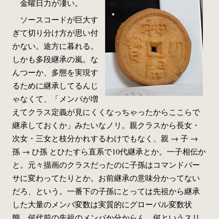
金曜日力が凄い。
ソースコードが巨大す
ぎて切り分け方が思い付
かない。途方に暮れる。
しかも多段継承の嵐。な
んつーか、多態を実現す
るために継承してるんじ
ゃなくて、「メンバが増
えてクラス定義が見にくくなっちゃったからここらで
継承しておくか」みたいなノリ。親クラスから長女・
次女・三女と枝分かれするわけでもなく、親 → 子 →
孫 → ひ孫 とひたすら直系で10代継承とか。一子相伝か
と。元々描画のクラスだったのに子孫はコマンドパー
サに変わってたりとか。お前継承の意味分かってない
だろ、という。一番下の子孫にとっては先祖から継承
した大量のメンバ変数は実質的にグローバル変数状
態。何代前の先祖のメンバか分からん。何というスリ