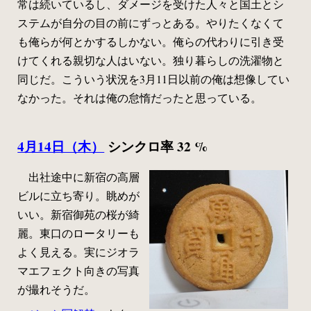
常は続いているし、ダメージを受けた人々と国土とシ
ステムが自分の目の前にずっとある。やりたくなくて
も俺らが何とかするしかない。俺らの代わりに引き受
けてくれる親切な人はいない。独り暮らしの洗濯物と
同じだ。こういう状況を3月11日以前の俺は想像してい
なかった。それは俺の怠惰だったと思っている。
4月14日（木）
シンクロ率 32 %
出社途中に新宿の高層
ビルに立ち寄り。眺めが
いい。新宿御苑の桜が綺
麗。東口のロータリーも
よく見える。実にジオラ
マエフェクト向きの写真
が撮れそうだ。