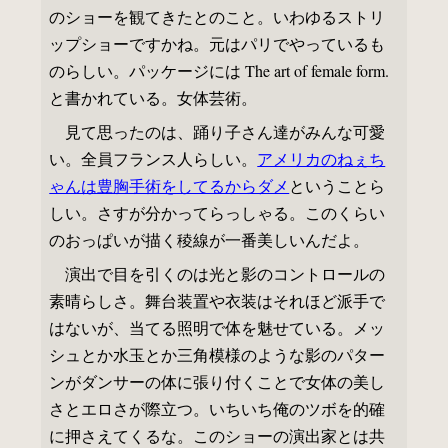
のショーを観てきたとのこと。いわゆるストリ
ップショーですかね。元はパリでやっているも
のらしい。パッケージには The art of female form.
と書かれている。女体芸術。
見て思ったのは、踊り子さん達がみんな可愛
い。全員フランス人らしい。
アメリカのねぇち
ゃんは豊胸手術をしてるからダメ
ということら
しい。さすが分かってらっしゃる。このくらい
のおっぱいが描く稜線が一番美しいんだよ。
演出で目を引くのは光と影のコントロールの
素晴らしさ。舞台装置や衣装はそれほど派手で
はないが、当てる照明で体を魅せている。メッ
シュとか水玉とか三角模様のような影のパター
ンがダンサーの体に張り付くことで女体の美し
さとエロさが際立つ。いちいち俺のツボを的確
に押さえてくるな。このショーの演出家とは共