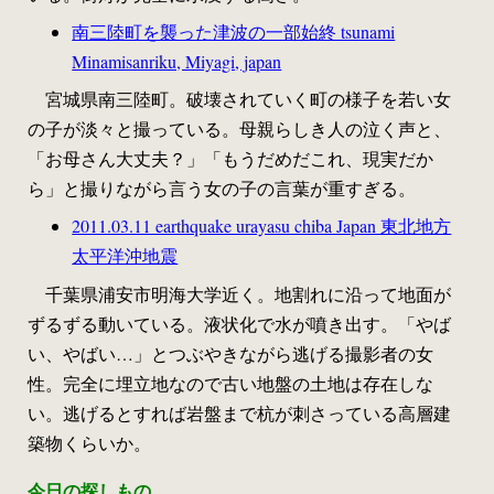
南三陸町を襲った津波の一部始終 tsunami
Minamisanriku, Miyagi, japan
宮城県南三陸町。破壊されていく町の様子を若い女
の子が淡々と撮っている。母親らしき人の泣く声と、
「お母さん大丈夫？」「もうだめだこれ、現実だか
ら」と撮りながら言う女の子の言葉が重すぎる。
2011.03.11 earthquake urayasu chiba Japan 東北地方
太平洋沖地震
千葉県浦安市明海大学近く。地割れに沿って地面が
ずるずる動いている。液状化で水が噴き出す。「やば
い、やばい…」とつぶやきながら逃げる撮影者の女
性。完全に埋立地なので古い地盤の土地は存在しな
い。逃げるとすれば岩盤まで杭が刺さっている高層建
築物くらいか。
今日の探しもの