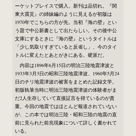
ーケットプレイスで購入。新刊は品切れ。『関
東大震災』の姉妹編のように見えるが初版は
1970年でこちらの方が先。当初『海の壁』とい
う題で中公新書として出たらしい。その後中公
文庫にするときに『海の壁』というタイトルは
「少し気取りすぎていると反省し」、今のタイ
トルに変えたとあとがきにある。硬派だ。
内容は1896年6月15日の明治三陸地震津波と
1933年3月3日の昭和三陸地震津波、1960年5月24
日のチリ地震津波の被害をまとめた記録文学。
初版執筆当時に明治三陸地震津波の体験者がま
だ2人生存していて直接証言を得ているのが貴
重。今回の地震ではほとんど報道されていない
が、この本では明治三陸・昭和三陸の地震の直
前に見られた前兆現象について詳しく書かれて
いる。