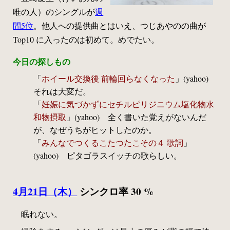
唯の人）のシングルが
週
間5位
。他人への提供曲とはいえ、つじあやのの曲が
Top10 に入ったのは初めて。めでたい。
今日の探しもの
「
ホイール交換後 前輪回らなくなった
」(yahoo)
それは大変だ。
「
妊娠に気づかずにセチルピリジニウム塩化物水
和物摂取
」(yahoo) 全く書いた覚えがないんだ
が、なぜうちがヒットしたのか。
「
みんなでつくるこたつたこその４ 歌詞
」
(yahoo) ピタゴラスイッチの歌らしい。
4月21日（木）
シンクロ率 30 %
眠れない。