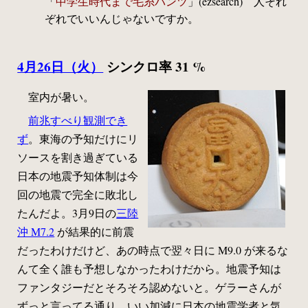
「
中学生時代まで毛糸パンツ
」(ezsearch) 人それ
ぞれでいいんじゃないですか。
4月26日（火）
シンクロ率 31 %
室内が暑い。
前兆すべり観測でき
ず
。東海の予知だけにリ
ソースを割き過ぎている
日本の地震予知体制は今
回の地震で完全に敗北し
たんだよ。3月9日の
三陸
沖 M7.2
が結果的に前震
だったわけだけど、あの時点で翌々日に M9.0 が来るな
んて全く誰も予想しなかったわけだから。地震予知は
ファンタジーだとそろそろ認めないと。ゲラーさんが
ずっと言ってる通り、いい加減に日本の地震学者と気