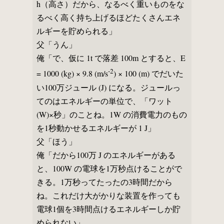
h（高さ）だから、なるべく重いものをな
るべく高く持ち上げるほどたくさんエネ
ルギーを貯められる」
父「うん」
俺「で、仮に 1t で落差 100m とすると、E
-2
= 1000 (kg) × 9.8 (m/s
) × 100 (m) でだいた
い100万ジュール (J) になる。ジュールっ
てのはエネルギーの単位で、「ワット
(W)×秒」のことね。1W の消費電力のもの
を1秒動かせるエネルギーが 1 J」
父「ほう」
俺「だから100万 J のエネルギーがある
と、100W の電球を1万秒点けることがで
きる。1万秒ってたったの3時間だから
ね。これだけ大がかりな装置を作っても
電球1個を3時間点けるエネルギーしか貯
められない」