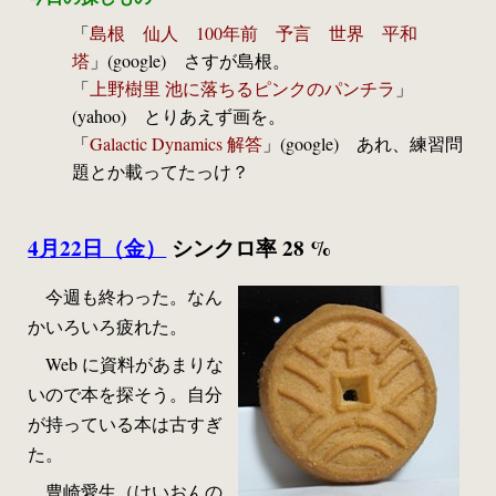
「
島根 仙人 100年前 予言 世界 平和
塔
」(google) さすが島根。
「
上野樹里 池に落ちるピンクのパンチラ
」
(yahoo) とりあえず画を。
「
Galactic Dynamics 解答
」(google) あれ、練習問
題とか載ってたっけ？
4月22日（金）
シンクロ率 28 %
今週も終わった。なん
かいろいろ疲れた。
Web に資料があまりな
いので本を探そう。自分
が持っている本は古すぎ
た。
豊崎愛生（けいおんの