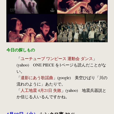
今日の探しもの
「
ユーチューブ ワンピース 運動会 ダンス
」
(yahoo) ONE PIECE を1ページも読んだことがな
い。
「
遺影にあう歌謡曲
」(google) 美空ひばり「川の
流れのように」あたりで。
「
人工地震 4月21日 失敗
」(yahoo) 地震兵器説と
か信じる人いるんですかね。