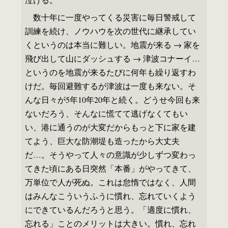
数十年に一度やってくる災害に毎日警戒して
訓練を続け、ノウハウを次の世代に継承してい
くというのは本当に難しい。地震が来る → 家を
飛び出して山にダッシュする → 津波コナーイ…
というのを地震が来るたびに何年も繰り返すわ
けだ。毎回避難するが津波は一度も来ない。そ
んな日々が5年10年20年と続く。どうせ今回も来
ないだろう、そんなに慌てて逃げなくてもい
い、港に通うのが大変だからもっと下に家を建
てよう、巨大な防潮堤も造ったから大丈夫
だ…。そうやって人々の意識が少しずつ変わっ
てきた頃にある日突然「本番」がやってきて、
万単位で人が死ぬ。これは怠惰ではなく、人間
はみんなこういうふうに慣れ、忘れていくよう
にできているんだろうと思う。「適度に慣れ、
忘れる」ことのメリットは大きい。慣れ、忘れ