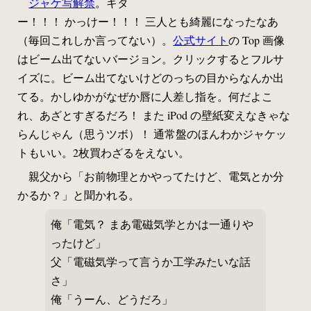
ジャケ写解禁
。キタ
ー！！！ かっけー！！！ 三人とも綺麗になったなあ
（毎回これしか言ってない）。
公式サイト
の Top 画像
はビーム出てないバージョン。クリックするとフルサ
イズに。ビーム出てないけどのっちの目からなんか出
てる。かしゆかがなぜか唇に人差し指を。何だよこ
れ、あざとすぎるだろ！ また iPod の壁紙変えなきゃな
らんじゃん（思うツボ）！ 通常盤のほんわかジャケッ
トもいい。2枚買わざるをえない。
親父から「お前物理とかやってたけど、電気とか分
かるか？」と聞かれる。
俺「電気？ まあ電磁気学とかは一通りや
ったけど」
父「電磁気学って言うか工学みたいな話
さ」
俺「うーん、どうだろ」